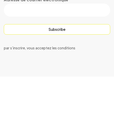
Subscribe
par s’inscrire, vous acceptez les conditions
© 2023 speralum
.
All Rights Reserved. Designed by
seasoft