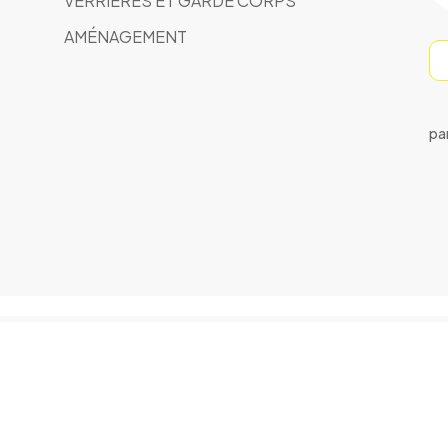
VERRIÈRES ET GARDE CORPS
AMÉNAGEMENT
pa
 2023 speralum
.
All Rights Reserved. Designed by
seaso